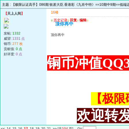
主题 :
【极限认证高手】086期:钦差大臣.香港彩《九肖中特》==10期中9期==低端达
16楼
【
天上人间
】
u
历史记录
u
回复
u
编辑
u
顶你再中
发帖:
1332
顶你再中
威望:
1331 点
铜币:
277 枚
贡献值:
0 点
好评度:
0 点
铜币冲值QQ34
【极限码皇
欢迎转发
<<
14
15
16
17
18
19
20
21
>>
[共
104
页] Go