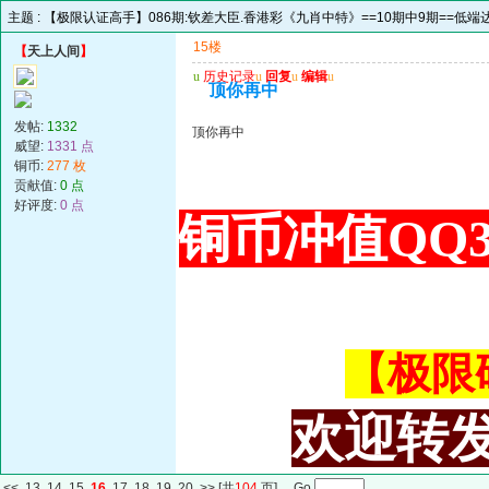
主题 :
【极限认证高手】086期:钦差大臣.香港彩《九肖中特》==10期中9期==低端达
15楼
【
天上人间
】
u
历史记录
u
回复
u
编辑
u
顶你再中
发帖:
1332
顶你再中
威望:
1331 点
铜币:
277 枚
贡献值:
0 点
好评度:
0 点
铜币冲值QQ34
【极限码皇
欢迎转发
<<
13
14
15
16
17
18
19
20
>>
[共
104
页] Go