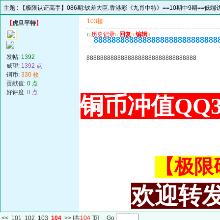
主题 :
【极限认证高手】086期:钦差大臣.香港彩《九肖中特》==10期中9期==低端达
103楼
【
虎旦平特
】
u
历史记录
u
回复
u
编辑
u
8888888888888888888888888888
发帖:
1392
88888888888888888888888888888888
威望:
1392 点
铜币:
330 枚
贡献值:
0 点
好评度:
0 点
铜币冲值QQ34
【极限码皇
欢迎转发
<<
101
102
103
104
>>
[共
104
页] Go