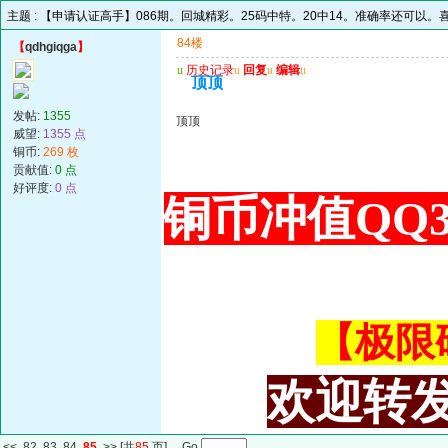
主题 :
【申请认证高手】086期。回城精彩。25码中特。20中14。准确率还可以。
84楼
【
qdhgiqga
】
u
历史记录
u
回复
u
编辑
u
顶顶
发帖:
1355
顶顶
威望:
1355 点
铜币:
269 枚
贡献值:
0 点
好评度:
0 点
铜币冲值QQ34
【极限码皇
欢迎转发
<<
82
83
84
85
>>
[共
85
页] Go