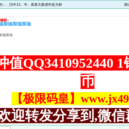
中特）。15中13。中。恭喜大家虎年发大财
阅
编辑
u
油加油加油加油
加油加油
值QQ3410952440
币
【极限码皇】www.jx494
欢迎转发分享到,微信