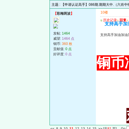
主题 :
【申请认证高手】086期.期期大中.（六肖
10楼
【
彩梅两波
】
u
历史记录
u
回复
u
支持高手加
发帖:
1464
支持高手加油加油
威望:
1464 点
铜币:
360 枚
贡献值:
0 点
好评度:
0 点
铜币冲
<<
8
9
10
11
12
13
14
15
>>
[共
81
页] Go