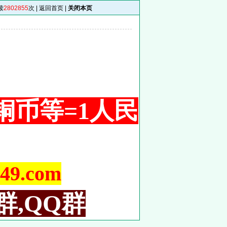
读
2802855
次 |
返回首页
|
关闭本页
 1铜币等=1人民
9.com
群,QQ群