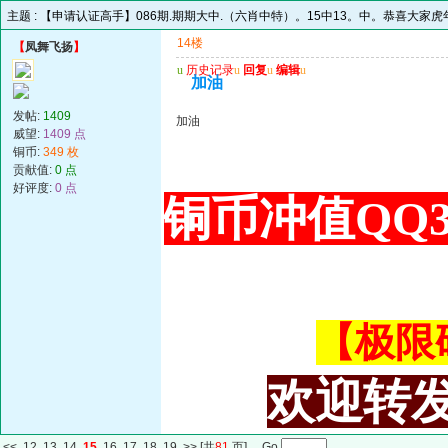
主题 :
【申请认证高手】086期.期期大中.（六肖中特）。15中13。中。恭喜大家
14楼
【
凤舞飞扬
】
u
历史记录
u
回复
u
编辑
u
加油
发帖:
1409
加油
威望:
1409 点
铜币:
349 枚
贡献值:
0 点
好评度:
0 点
铜币冲值QQ34
【极限码皇
欢迎转发
<<
12
13
14
15
16
17
18
19
>>
[共
81
页] Go