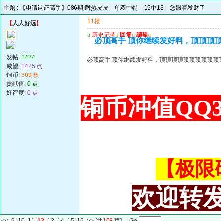
主题 :
【申请认证高手】086期:耐热皮皮---单双中特---15中13---您跟着发财了
11楼
【
人人好远
】
u
历史记录
u
回复
u
编辑
u
必顶高手 顶你继续发好料，顶顶顶
发帖:
1424
必顶高手 顶你继续发好料，顶顶顶顶顶顶顶顶顶顶
威望:
1425 点
铜币:
369 枚
贡献值:
0 点
好评度:
0 点
铜币冲值QQ34
【极限码皇
欢迎转发
<<
9
10
11
12
13
14
15
16
>>
[共
108
页] Go