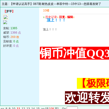
主题 :
【申请认证高手】087期:耐热皮皮---单双中特---15中13---您跟着发财了
10楼
【
罗平
】
u
历史记录
u
回复
u
编辑
u
顶上！！！
发帖:
1365
顶上！！！
威望:
1366 点
铜币:
269 枚
贡献值:
0 点
好评度:
0 点
铜币冲值QQ34
【极限码皇
欢迎转发
<<
8
9
10
11
12
13
14
15
>>
[共
108
页] Go