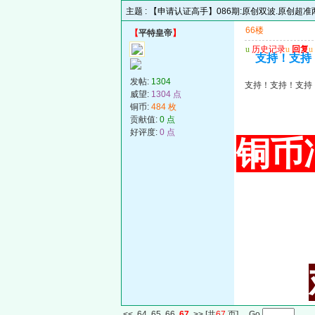
主题 :
【申请认证高手】086期:原创双波.原创超
66楼
【
平特皇帝
】
u
历史记录
u
回复
u
支持！支持
发帖:
1304
支持！支持！支持
威望:
1304 点
铜币:
484 枚
贡献值:
0 点
好评度:
0 点
铜币冲
<<
64
65
66
67
>>
[共
67
页] Go