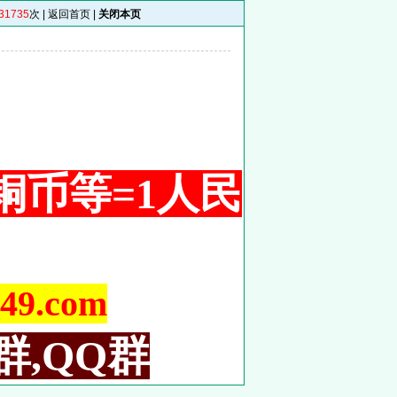
31735
次 |
返回首页
|
关闭本页
 1铜币等=1人民
9.com
群,QQ群