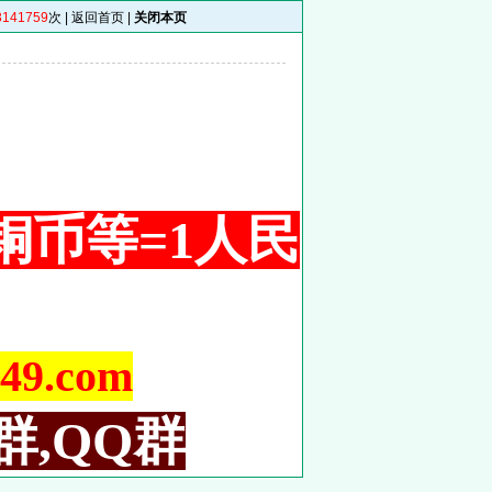
3141759
次 |
返回首页
|
关闭本页
 1铜币等=1人民
9.com
群,QQ群