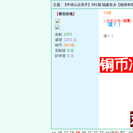
主题 :
【申请认证高手】081期:福建老乡【规律单双中
18楼
【
紫色玫瑰
】
u
历史记录
u
回复
u
顶！！
发帖:
1371
顶！！
威望:
1372 点
铜币:
363 枚
贡献值:
0 点
好评度:
0 点
铜币冲
<<
16
17
18
19
20
21
22
23
>>
[共
91
页] G