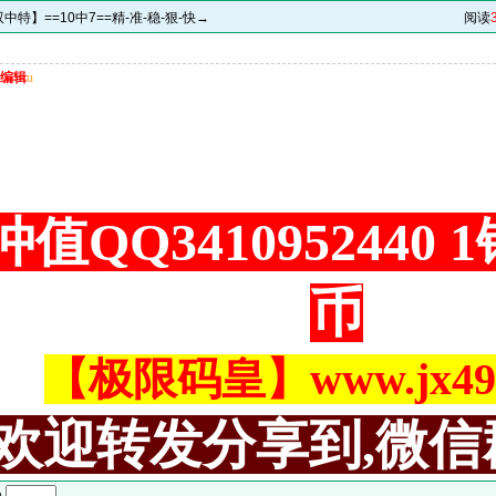
特】==10中7==精-准-稳-狠-快→
阅读
编辑
u
值QQ3410952440
币
【极限码皇】www.jx494
欢迎转发分享到,微信
o