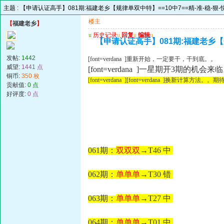
主题 :
【申请认证高手】081期:福建老乡【规律单双中特】==10中7==精-准-稳-狠-
楼主
【
福建老乡
】
u
历史记录
u
回复
u
编辑
u
【申请认证高手】081期:福建老乡【规
发帖:
1442
[font=verdana ]
重新开始，一定要干，干到底。。
威望:
1441 点
[font=verdana ]
一星期开3期的机会来
铜币:
350 枚
[font=verdana ][font=verdana ]
换新计算方法。。期
贡献值:
0 点
好评度:
0 点
061期：
双双双
→T46 中
062期：
单单单
→T30 错
063期：
单单单
→T27 中
064期：
单单单
→T01 中