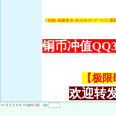
[ 此帖 福建老乡 在2026-07-27 15:53 
铜币冲值QQ34
【极限码皇
欢迎转发
<<
1
2
3
4
5
>>
[共
91
页] Go