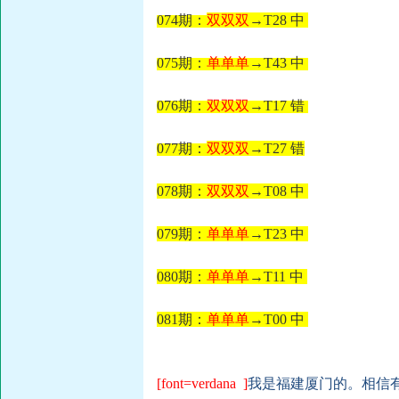
074期：
双双双
→T28 中
075期：
单单单
→T43 中
076期：
双双双
→T17 错
077期：
双双双
→T27 错
078期：
双双双
→T08 中
079期：
单单单
→T23 中
080期：
单单单
→T11 中
081期：
单单单
→T00 中
[font=verdana ]
我是福建厦门的。相信有