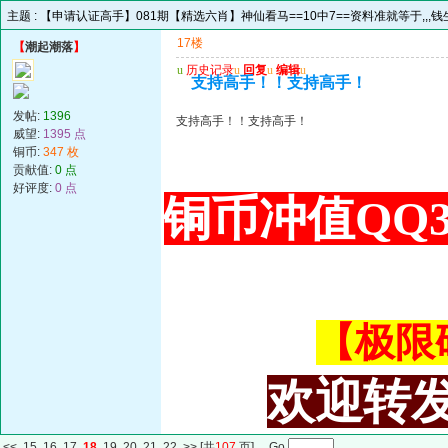
主题 :
【申请认证高手】081期【精选六肖】神仙看马==10中7==资料准就等于,,,钱生
17楼
【
潮起潮落
】
u
历史记录
u
回复
u
编辑
u
支持高手！！支持高手！
发帖:
1396
支持高手！！支持高手！
威望:
1395 点
铜币:
347 枚
贡献值:
0 点
好评度:
0 点
铜币冲值QQ34
【极限码皇
欢迎转发
<<
15
16
17
18
19
20
21
22
>>
[共
107
页] Go