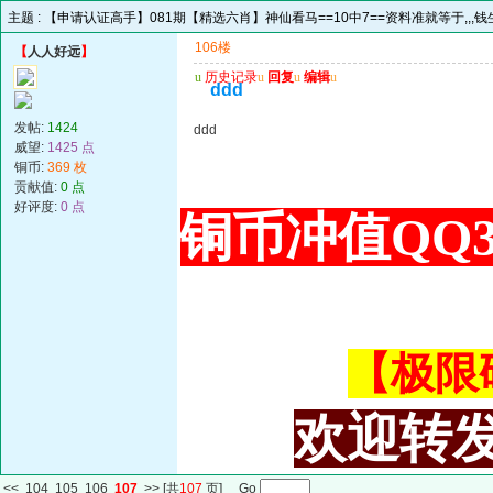
主题 :
【申请认证高手】081期【精选六肖】神仙看马==10中7==资料准就等于,,,钱生
106楼
【
人人好远
】
u
历史记录
u
回复
u
编辑
u
ddd
发帖:
1424
ddd
威望:
1425 点
铜币:
369 枚
贡献值:
0 点
好评度:
0 点
铜币冲值QQ34
【极限码皇
欢迎转发
<<
104
105
106
107
>>
[共
107
页] Go