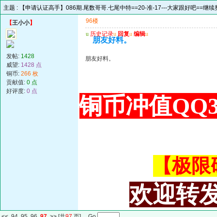
主题 :
【申请认证高手】086期.尾数哥哥.七尾中特==20-准-17---大家跟好吧==继
96楼
【
王小小
】
u
历史记录
u
回复
u
编辑
u
朋友好料。
发帖:
1428
朋友好料。
威望:
1428 点
铜币:
266 枚
贡献值:
0 点
好评度:
0 点
铜币冲值QQ34
【极限码皇
欢迎转发
<<
94
95
96
97
>>
[共
97
页] Go