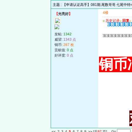
主题 :
【申请认证高手】081期.尾数哥哥.七尾中特==
4楼
【
光亮好
】
u
历史记录
u
回复
u
顶顶顶顶顶
发帖:
1342
顶顶顶顶顶顶顶顶顶
威望:
1343 点
铜币:
287 枚
贡献值:
0 点
好评度:
0 点
铜币冲
<<
2
3
4
5
6
7
8
9
>>
[共
97
页] Go