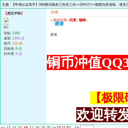
主题 :
【申请认证高手】086期乌鸦杀三肖杀三肖==30中27==期期为您省钱，请关
15楼
【
虎旦平特
】
u
历史记录
u
回复
u
编辑
u
谢谢
发帖:
1392
谢谢
威望:
1392 点
铜币:
330 枚
贡献值:
0 点
好评度:
0 点
铜币冲值QQ34
【极限码皇
欢迎转发
<<
13
14
15
16
17
18
19
20
>>
[共
74
页] Go