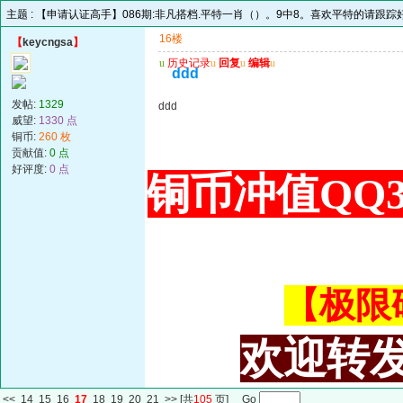
主题 :
【申请认证高手】086期:非凡搭档.平特一肖（）。9中8。喜欢平特的请跟踪
16楼
【
keycngsa
】
u
历史记录
u
回复
u
编辑
u
ddd
发帖:
1329
ddd
威望:
1330 点
铜币:
260 枚
贡献值:
0 点
好评度:
0 点
铜币冲值QQ34
【极限码皇
欢迎转发
<<
14
15
16
17
18
19
20
21
>>
[共
105
页] Go