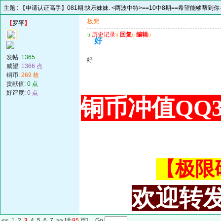
主题 :
【申请认证高手】081期:快乐妹妹. <两波中特>==10中8期==希望能够帮到你
板凳
【
罗平
】
u
历史记录
u
回复
u
编辑
u
好
发帖:
1365
好
威望:
1366 点
铜币:
269 枚
贡献值:
0 点
好评度:
0 点
铜币冲值QQ34
【极限码皇
欢迎转发
<<
1
2
3
4
5
6
7
>>
[共
95
页] Go