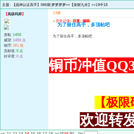
主题 :
【战神认证高手】086期:梦梦梦梦==【发财九肖】==19中18
13楼
【
高级码师
】
u
历史记录
u
回复
u
编辑
u
为了留住高手，多顶帖吧
发帖:
1450
为了留住高手，多顶帖吧
威望:
1450 点
铜币:
361 枚
贡献值:
0 点
好评度:
0 点
铜币冲值QQ34
【极限码皇
欢迎转发
<<
11
12
13
14
15
16
17
18
>>
[共
88
页] Go