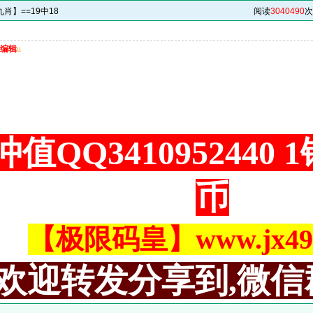
肖】==19中18
阅读
3040490
次
编辑
u
值QQ3410952440
币
【极限码皇】www.jx494
欢迎转发分享到,微信