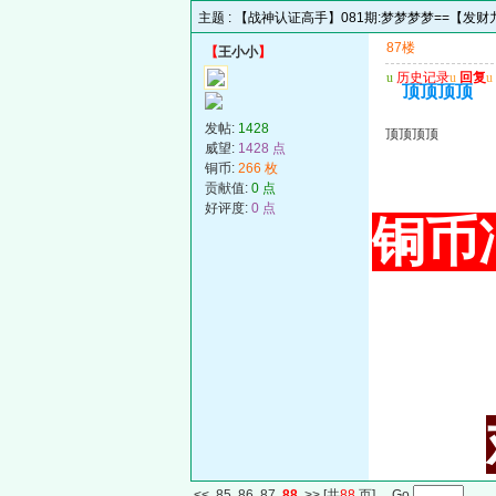
主题 :
【战神认证高手】081期:梦梦梦梦==【发财九
87楼
【
王小小
】
u
历史记录
u
回复
u
顶顶顶顶
发帖:
1428
顶顶顶顶
威望:
1428 点
铜币:
266 枚
贡献值:
0 点
好评度:
0 点
铜币冲
<<
85
86
87
88
>>
[共
88
页] Go