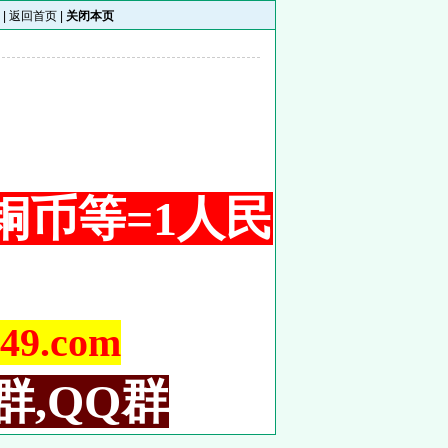
 |
返回首页
|
关闭本页
 1铜币等=1人民
9.com
群,QQ群