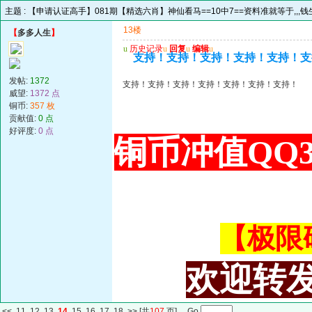
主题 :
【申请认证高手】081期【精选六肖】神仙看马==10中7==资料准就等于,,,钱生
13楼
【
多多人生
】
u
历史记录
u
回复
u
编辑
u
支持！支持！支持！支持！支持！支
发帖:
1372
支持！支持！支持！支持！支持！支持！支持！
威望:
1372 点
铜币:
357 枚
贡献值:
0 点
好评度:
0 点
铜币冲值QQ34
【极限码皇
欢迎转发
<<
11
12
13
14
15
16
17
18
>>
[共
107
页] Go