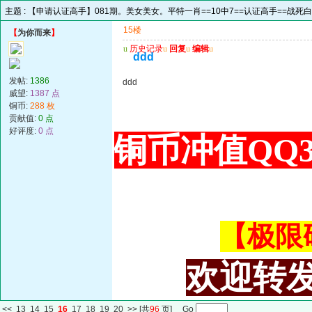
主题 :
【申请认证高手】081期。美女美女。平特一肖==10中7==认证高手==战死
15楼
【
为你而来
】
u
历史记录
u
回复
u
编辑
u
ddd
发帖:
1386
ddd
威望:
1387 点
铜币:
288 枚
贡献值:
0 点
好评度:
0 点
铜币冲值QQ34
【极限码皇
欢迎转发
<<
13
14
15
16
17
18
19
20
>>
[共
96
页] Go