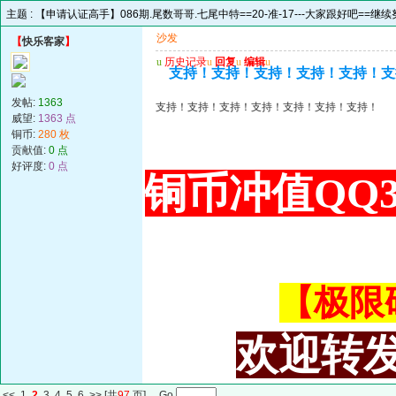
主题 :
【申请认证高手】086期.尾数哥哥.七尾中特==20-准-17---大家跟好吧==继
沙发
【
快乐客家
】
u
历史记录
u
回复
u
编辑
u
支持！支持！支持！支持！支持！支
发帖:
1363
支持！支持！支持！支持！支持！支持！支持！
威望:
1363 点
铜币:
280 枚
贡献值:
0 点
好评度:
0 点
铜币冲值QQ34
【极限码皇
欢迎转发
<<
1
2
3
4
5
6
>>
[共
97
页] Go