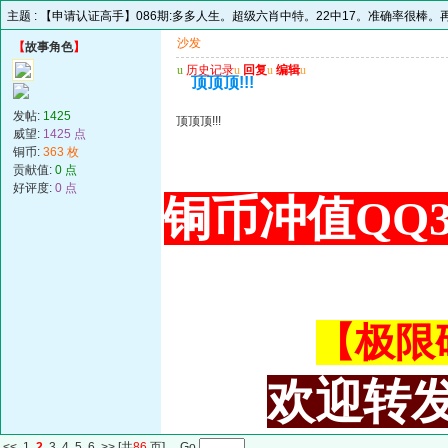
主题 :
【申请认证高手】086期:多多人生。超级六肖中特。22中17。准确率很棒。
沙发
【
故事角色
】
u
历史记录
u
回复
u
编辑
u
顶顶顶!!!
发帖:
1425
顶顶顶!!!
威望:
1425 点
铜币:
363 枚
贡献值:
0 点
好评度:
0 点
铜币冲值QQ34
【极限码皇
欢迎转发
<<
1
2
3
4
5
6
>>
[共
86
页] Go