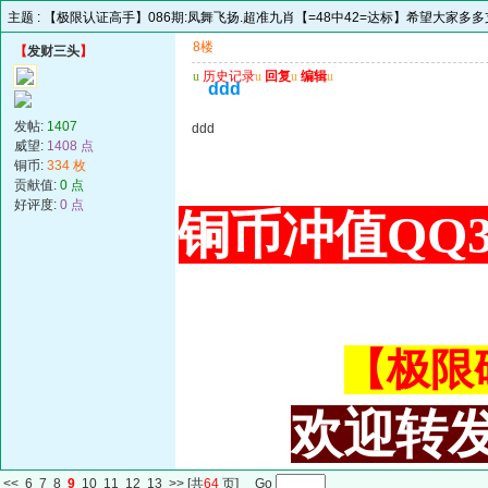
主题 :
【极限认证高手】086期:凤舞飞扬.超准九肖【=48中42=达标】希望大家多
8楼
【
发财三头
】
u
历史记录
u
回复
u
编辑
u
ddd
发帖:
1407
ddd
威望:
1408 点
铜币:
334 枚
贡献值:
0 点
好评度:
0 点
铜币冲值QQ34
【极限码皇
欢迎转发
<<
6
7
8
9
10
11
12
13
>>
[共
64
页] Go