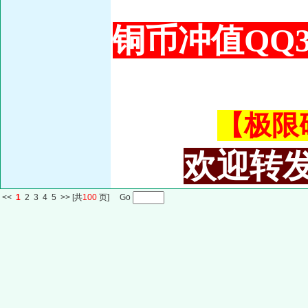
铜币冲值QQ34
【极限码皇
欢迎转发
<<
1
2
3
4
5
>>
[共
100
页] Go