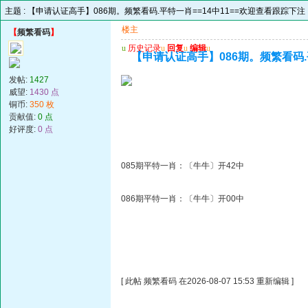
主题 :
【申请认证高手】086期。频繁看码.平特一肖==14中11==欢迎查看跟踪下注
楼主
【
频繁看码
】
u
历史记录
u
回复
u
编辑
u
【申请认证高手】086期。频繁看码.
发帖:
1427
威望:
1430 点
铜币:
350 枚
贡献值:
0 点
好评度:
0 点
085期平特一肖：〔牛牛〕开42中
086期平特一肖：〔牛牛〕开00中
[ 此帖 频繁看码 在2026-08-07 15:53 重新编辑 ]