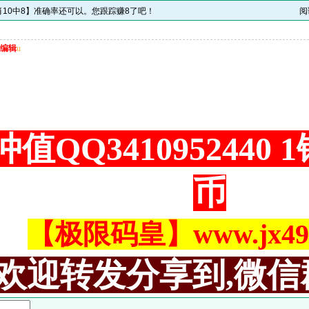
肖10中8】准确率还可以。您跟踪赚8了吧！
阅
编辑
u
值QQ3410952440
币
【极限码皇】www.jx494
欢迎转发分享到,微信