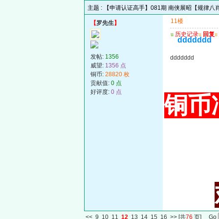
主题 :
【申请认证高手】081期 南侠展昭【规律八
11楼
【
罗先生
】
u
历史记录
u
回复
u
ddddddd
发帖:
1356
ddddddd
威望:
1356 点
铜币:
28820 枚
贡献值:
0 点
好评度:
0 点
铜币冲
<<
9
10
11
12
13
14
15
16
>>
[共
76
页] Go