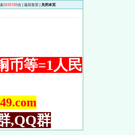
读
2635789
次 |
返回首页
|
关闭本页
 1铜币等=1人民
9.com
群,QQ群