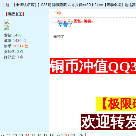
主题 :
【申请认证高手】086期:隐藏隐藏.八肖八肖==30中24==【轰动全坛】连连
13楼
【
隔壁老王
】
u
历史记录
u
回复
u
编辑
u
辛苦了
发帖:
1430
辛苦了
威望:
1430 点
铜币:
30914 枚
贡献值:
0 点
好评度:
0 点
铜币冲值QQ34
【极限码皇
欢迎转发
<<
11
12
13
14
15
16
17
18
>>
[共
58
页] Go