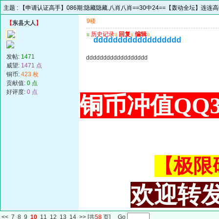
主题 :
【申请认证高手】086期:隐藏隐藏.八肖八肖==30中24==【轰动全坛】连连
9楼
【
东县大人
】
u
历史记录
u
回复
u
编辑
u
dddddddddddddddddd
发帖:
1471
dddddddddddddddddd
威望:
1471 点
铜币:
423 枚
贡献值:
0 点
好评度:
0 点
铜币冲值QQ34
【极限码皇
欢迎转发
<<
7
8
9
10
11
12
13
14
>>
[共
58
页] Go