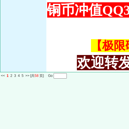
铜币冲值QQ34
【极限码皇
欢迎转发
<<
1
2
3
4
5
>>
[共
58
页] Go