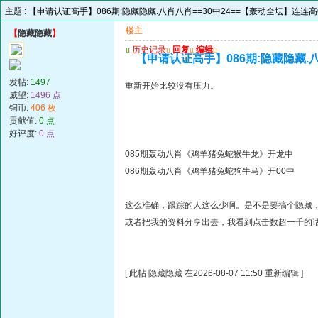
主题 :
【申请认证高手】086期:隐藏隐藏.八肖八肖==30中24==【轰动全坛】连连
楼主
【
隐藏隐藏
】
u
历史记录
u
回复
u
编辑
u
【申请认证高手】086期:隐藏隐藏.
发帖:
1497
重新开始比较没有压力。
威望:
1496 点
铜币:
406 枚
贡献值:
0 点
好评度:
0 点
085期轰动八肖《鸡羊猪兔蛇猴牛龙》开龙中
086期轰动八肖《鸡羊猪兔蛇狗牛马》开00中
这么准确，跟踪的人这么少啊。是不是要搞个隐藏
或者把我的资料分享出去，我看到点击数超一千的话
[ 此帖 隐藏隐藏 在2026-08-07 11:50 重新编辑 ]