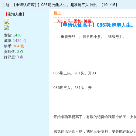
主题 :
【申请认证高手】086期:泡泡人生。超准确三头中特。【19中16】
楼主
【
泡泡人生
】
u
历史记录
u
回复
u
编辑
u
【申请认证高手】086期:泡泡人生。
发帖:
1430
。。重新开战。。低谷期小参。。继续努力。。
威望:
1429 点
铜币:
304 枚
贡献值:
0 点
好评度:
0 点
085期三头。201头。开03
086期三头。231头。开
开始准确率提高了，有跟的记得给我顶个帖子，支
感觉这论坛真不错，我的三头资料，要是能达标认