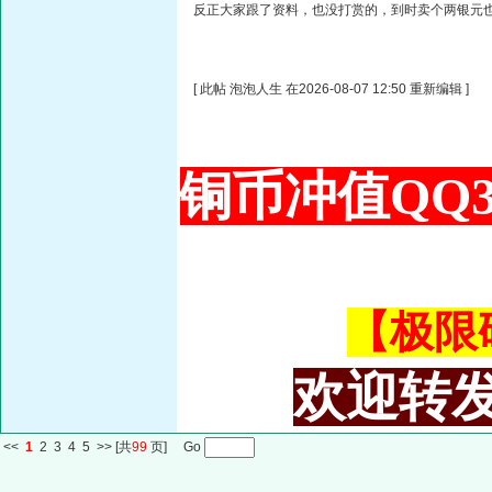
反正大家跟了资料，也没打赏的，到时卖个两银元
[ 此帖 泡泡人生 在2026-08-07 12:50 重新编辑 ]
铜币冲值QQ34
【极限码皇
欢迎转发
<<
1
2
3
4
5
>>
[共
99
页] Go