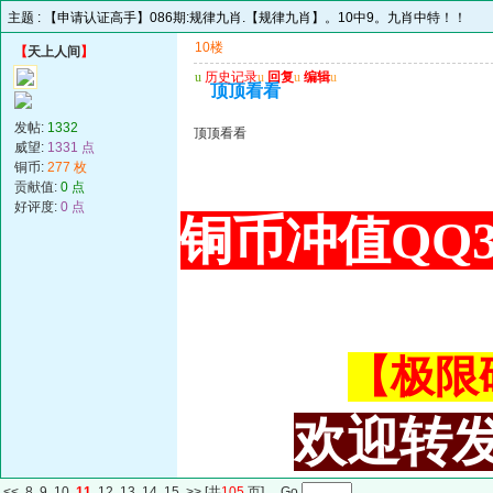
主题 :
【申请认证高手】086期:规律九肖.【规律九肖】。10中9。九肖中特！！
10楼
【
天上人间
】
u
历史记录
u
回复
u
编辑
u
顶顶看看
发帖:
1332
顶顶看看
威望:
1331 点
铜币:
277 枚
贡献值:
0 点
好评度:
0 点
铜币冲值QQ34
【极限码皇
欢迎转发
<<
8
9
10
11
12
13
14
15
>>
[共
105
页] Go